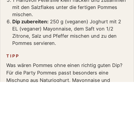
1 Handvoll Petersilie klein hacken und zusammen
mit den Salzflakes unter die fertigen Pommes
mischen.
Dip zubereiten:
250 g (veganen) Joghurt mit 2
EL (veganer) Mayonnaise, dem Saft von 1/2
Zitrone, Salz und Pfeffer mischen und zu den
Pommes servieren.
TIPP
Was wären Pommes ohne einen richtig guten Dip?
Für die Party Pommes passt besonders eine
Mischung aus Naturjoghurt, Mayonnaise und
frischem Zitronensaft. Dadurch wird der Dip cremig,
aber nicht zu schwer — und die Zitrone bringt eine
LET'S WORK
×
TOGETHER →
angenehme Frische hinein. Wer den vollen Mayo-
Geschmack liebt, kann beide Zutaten zu gleichen
Teilen mischen. Wer es leichter, aber trotzdem
aromatisch möchte, nimmt einfach mehr Joghurt
und gibt nur eine kleinere Menge Mayonnaise dazu.